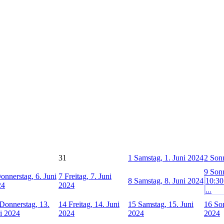
31
1
Samstag, 1. Juni 2024
2
Sonn
9
Sonn
onnerstag, 6. Juni
7
Freitag, 7. Juni
8
Samstag, 8. Juni 2024
10:30
24
2024
...
Donnerstag, 13.
14
Freitag, 14. Juni
15
Samstag, 15. Juni
16
Son
i 2024
2024
2024
2024