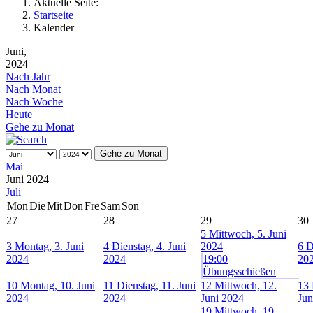
Aktuelle Seite:
Startseite
Kalender
Juni,
2024
Nach Jahr
Nach Monat
Nach Woche
Heute
Gehe zu Monat
Gehe zu Monat
Mai
Juni 2024
Juli
Mon
Die
Mit
Don
Fre
Sam
Son
27
28
29
30
5
Mittwoch, 5. Juni
3
Montag, 3. Juni
4
Dienstag, 4. Juni
2024
6
D
2024
2024
19:00
20
Übungsschießen
10
Montag, 10. Juni
11
Dienstag, 11. Juni
12
Mittwoch, 12.
13
2024
2024
Juni 2024
Jun
19
Mittwoch, 19.