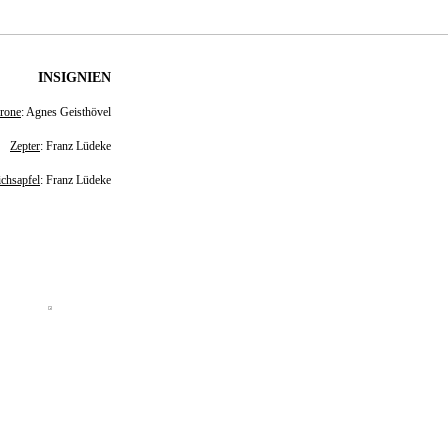
INSIGNIEN
rone
: Agnes Geisthövel
Zepter
: Franz Lüdeke
chsapfel
: Franz Lüdeke